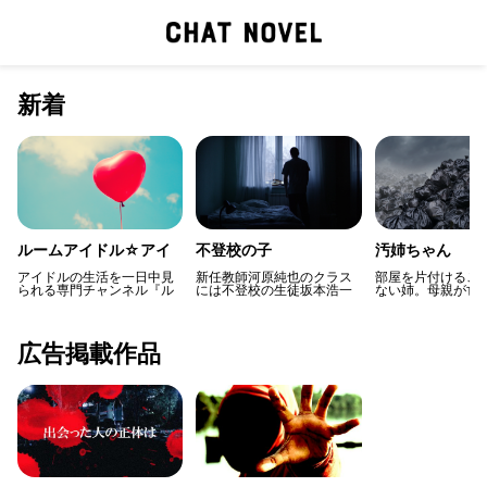
新着
ルームアイドル☆アイ
不登校の子
汚姉ちゃん
カ
アイドルの生活を一日中見
新任教師河原純也のクラス
部屋を片付けるこ
られる専門チャンネル『ル
には不登校の生徒坂本浩一
ない姉。母親が亡
ームアイドル』にハマって
がいる。いじめがあったわ
からは更にエスカ
いるケンヤ、彼女にハマれ
けでもないからと学校に来
し、家中がゴミま
ばハマるほどもっと近づき
させると他の生徒は微妙な
虫、臭い、ゴミの
たいと思い始める。そんな
反応。しかも謎の化け物も
居する弟は発狂す
広告掲載作品
彼に『プラチナメール』と
現れて…
いうメールが届き……