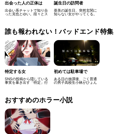
出会った人の正体は
誕生日の訪問者
出会い系チャットで知り合
亜美の誕生日、突然玄関に
った克也とゆい。段々とス
知らない女がやってくる。
トーカー化してくるゆいに
不気味に思った亜美はパパ
怯える克也だが、実はその
にメッセージを送ると、と
正体とは…
にかくそこから離れろと言
われて…
誰も報われない！バッドエンド特集
特定する女
初めては駐車場で
SNSの投稿から隠している
ある日の放課後、ごく普通
事実を暴き出す「特定」行
の男子高校生小林がひょん
為にハマる主人公だが、あ
なことから美人教育実習生
る日その行為によって恨み
の佐伯先生を手伝い、ドラ
をかってしまい…。
イブに誘われる。誰もいな
い駐車場で徐々に甘い雰囲
おすすめのホラー小説
気が流れ、小林は先生とえ
っちな展開になるが、なん
だか先生の様子がおかしく
て…？