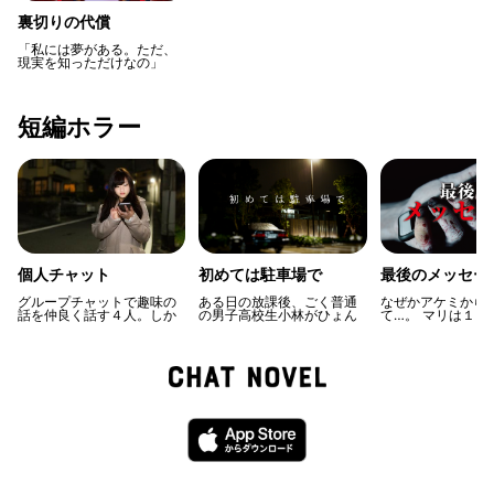
裏切りの代償
「私には夢がある。ただ、
現実を知っただけなの」
――売れないアイドル「の
ん」こと「香乃子」は、売
れるために“ある選択”をす
る。トップになるまではや
短編ホラー
められない、そして絶対周
囲に勘づかれてもいけな
い。しかし偽りの人気はあ
る出来事をきっかけに瓦解
し、香乃子は加速度的に転
げ落ちていく。堕ちたアイ
ドルの行く末は――(イラス
ト:にしなひら)
個人チャット
初めては駐車場で
最後のメッセー
グループチャットで趣味の
ある日の放課後、ごく普通
なぜかアケミから
話を仲良く話す４人。しか
の男子高校生小林がひょん
て…。 マリは１カ
しトモコのもとに、グルー
なことから美人教育実習生
に亡くなってしま
プのメンバーの悪口を言う
の佐伯先生を手伝い、ドラ
人・アケミにSNS
個人チャットが届く。そこ
イブに誘われる。誰もいな
出来事を綴ったメ
から事態が急変していき...
い駐車場で徐々に甘い雰囲
を送ることが日課
気が流れ、小林は先生とえ
いた。「わたしは
っちな展開になるが、なん
ことが大好きだか
だか先生の様子がおかしく
事ずっと待ってる
て…？
そんなメッセージ
いたある日、マリ
ケミから返事がき